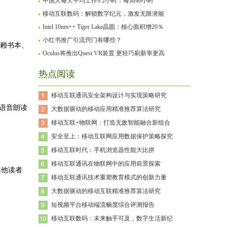
中国人每天平均工作9.2小时：每周46小时
移动互联数码：解锁数字纪元，激发无限潜能
Intel 10nm++ Tiger Lake晶圆：核心面积增20％
小红书推广引流窍门有哪些？
依赖书本、
Oculus将推出Quest VR装置 更轻巧刷新率更高
热点阅读
移动互联通讯安全架构设计与实现策略研究
语音朗读
大数据驱动的移动应用精准推荐算法研究
移动互联+物联网：打造无敌智能融合新组合
安全至上：移动互联网应用数据保护策略探究
移动互联时代：手机浏览器性能大比拼
移动互联通讯在物联网中的应用前景探索
其他读者
移动互联通讯技术重塑教育模式的创新力量
大数据驱动的移动互联精准推荐算法研究
短视频平台移动端流畅度综合评测报告
移动互联数码：未来触手可及，数字生活新纪