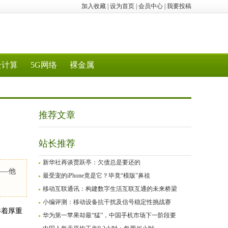
加入收藏
|
设为首页
|
会员中心
|
我要投稿
云计算
5G网络
裸金属
推荐文章
站长推荐
新华社再谈贾跃亭：欠债总是要还的
——他
最受宠的iPhone竟是它？毕竟“模版”鼻祖
移动互联通讯：构建数字生活互联互通的未来桥梁
小编评测：移动设备抗干扰及信号稳定性挑战赛
捧着厚重
华为第一苹果却最“猛”，中国手机市场下一阶段要