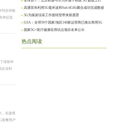
全球首个：北京联通与华为开通千站级 5G 超级上行
高通宣布利用5G毫米波和Sub-6GHz聚合成功完成数据
并同步传输
5G为煤炭综采工作面转型带来新愿景
命体征监
GSA：全球59个国家/地区140家运营商已推出商用5G
国家5G+医疗健康应用试点项目名单公示
热点阅读
为了排除华
国企业利
庞大，在渗透
5G套餐用户