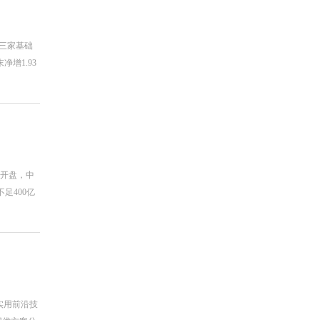
，三家基础
净增1.93
日开盘，中
足400亿
实用前沿技