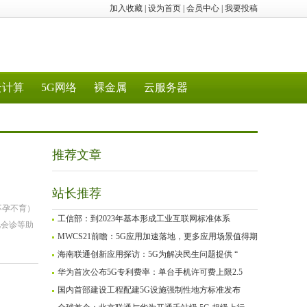
加入收藏
|
设为首页
|
会员中心
|
我要投稿
云计算
5G网络
裸金属
云服务器
推荐文章
站长推荐
不孕不育）
工信部：到2023年基本形成工业互联网标准体系
视会诊等助
MWCS21前瞻：5G应用加速落地，更多应用场景值得期
海南联通创新应用探访：5G为解决民生问题提供 “
华为首次公布5G专利费率：单台手机许可费上限2.5
国内首部建设工程配建5G设施强制性地方标准发布