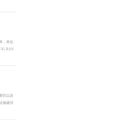
订单，将在
G RAN
赛区以及
设施建设