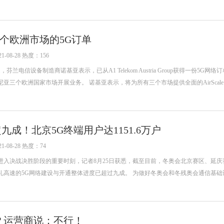
个欧洲市场的5G订单
-08-28 热度：156
兰电信设备制造商诺基亚表示，已从A1 Telekom Austria Group获得一份5G网络
三个欧洲国家市场开展业务。 诺基亚表示，将为所有三个市场提供全面的AirScale 5
九成！北京5G终端用户达1151.6万户
-08-28 热度：74
进入决战决胜阶段的重要时刻，记者8月25日获悉，截至目前，冬奥会北京赛区、延庆
礼高速的5G网络建设与开通整体进度已超过九成。 为做好冬奥会和冬残奥会通信基础
G？运营商说：不行！