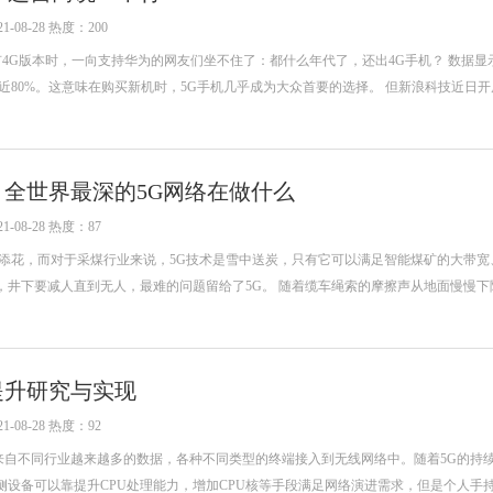
-08-28 热度：200
有4G版本时，一向支持华为的网友们坐不住了：都什么年代了，还出4G手机？ 数据显
近80%。这意味在购买新机时，5G手机几乎成为大众首要的选择。 但新浪科技近日
 全世界最深的5G网络在做什么
-08-28 热度：87
上添花，而对于采煤行业来说，5G技术是雪中送炭，只有它可以满足智能煤矿的大带宽
，井下要减人直到无人，最难的问题留给了5G。 随着缆车绳索的摩擦声从地面慢慢下
能提升研究与实现
-08-28 热度：92
载来自不同行业越来越多的数据，各种不同类型的终端接入到无线网络中。随着5G的持
侧设备可以靠提升CPU处理能力，增加CPU核等手段满足网络演进需求，但是个人手