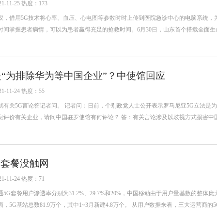
-11-25 热度：173
仪，借用5G技术将心率、血压、心电图等参数时时上传到医院急诊中心的电脑系统，
时间掌握患者病情，可以为患者赢得充足的抢救时间。6月30日，山东首个搭载全面生
是“为排除华为等中国企业”？中使馆回应
-11-24 热度：55
就有关5G言论答记者问。 记者问：日前，个别政党人士公开表示罗马尼亚5G立法是
息评价有关企业，请问中国驻罗使馆有何评论？ 答：有关言论涉及以歧视方式损害中
了套餐没触网
-11-24 热度：71
G套餐用户渗透率分别为31.2%、29.7%和20%，中国移动由于用户量基数的整体
5G基站总数81.9万个，其中1~3月新建4.8万个。 从用户数据来看，三大运营商的