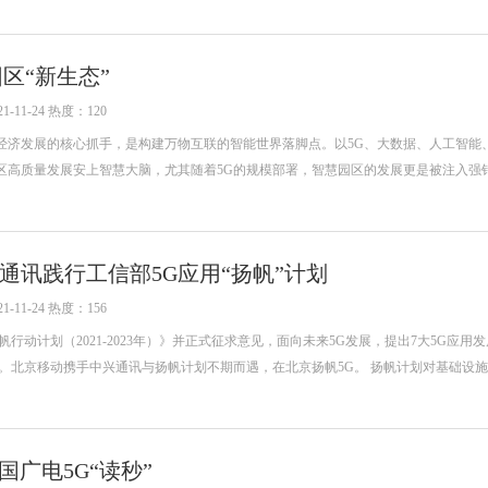
区“新生态”
-11-24 热度：120
经济发展的核心抓手，是构建万物互联的智能世界落脚点。以5G、大数据、人工智能
区高质量发展安上智慧大脑，尤其随着5G的规模部署，智慧园区的发展更是被注入强针
通讯践行工信部5G应用“扬帆”计划
-11-24 热度：156
行动计划（2021-2023年）》并正式征求意见，面向未来5G发展，提出7大5G应用
域。北京移动携手中兴通讯与扬帆计划不期而遇，在北京扬帆5G。 扬帆计划对基础设
国广电5G“读秒”