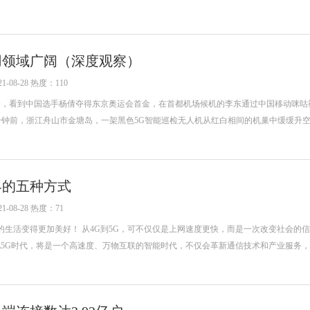
用领域广阔（深度观察）
-08-28 热度：110
17分，看到中国选手杨倩夺得东京奥运会首金，在首都机场候机的李东通过中国移动咪咕
 17分钟前，浙江舟山市金塘岛，一架黑色5G智能巡检无人机从红白相间的机巢中缓缓升
界的五种方式
-08-28 热度：71
的生活变得更加美好！ 从4G到5G，可不仅仅是上网速度更快，而是一次改变社会的
因此5G时代，将是一个高速度、万物互联的智能时代，不仅会革新通信技术和产业服务