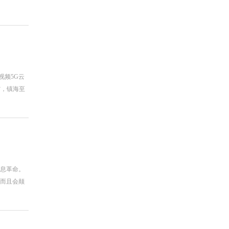
视频5G云
空，镇海至
信息革命。
，而且会颠