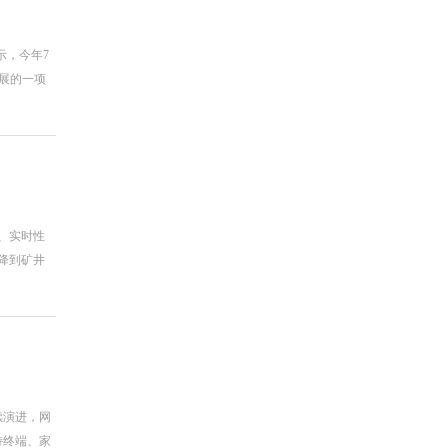
示，今年7
开展的一项
、实时性
降到矿井
续演进，网
持终端、家