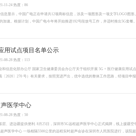
-11-24 热度：86
示信息显示，中国广电正在申请共12项商标信息，涉及一项图形及一项文字LOGO图形。
的加速。根据计划，中国广电今年将开始推进192号段放号工作，并适时推出5G套餐。
康应用试点项目名单公示
-08-28 热度：113
和信息化部办公厅 国家卫生健康委员会办公厅关于组织开展 5G + 医疗健康应用试
〔2020〕270 号）有关要求，按照宽进严出，优中选优的整体工作思路，经项目申
超声医学中心
-08-28 热度：50
层、进边疆提供便利. 8月25日，深圳市5G远程超声医学中心正式揭牌，线上援疆空
程超声医学中心 一场相隔5500公里的远程实时超声会诊在深圳市人民医院进行，该院