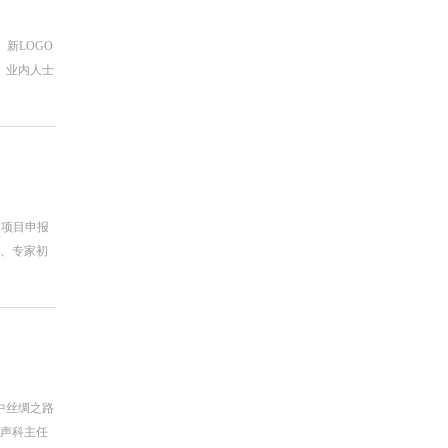
新LOGO
 业内人士
点项目申报
报、专家初
中丝绸之路
超声科主任