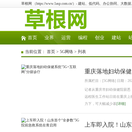
草根网 （https://www.1asp.com.cn/）- 建站、低代码、办公协同、大数
首页
业界
运营
编程
创业
建站
当前位置：
首页
>
5G网络
> 列表
重庆落地妇幼保健系
所属栏目：[5G网络] 日期：2021
记者从重庆市妇幼保健院获悉
远程医生工作站日前在重庆上
力下，可大幅减少基
[详细]
上车即入院！山东