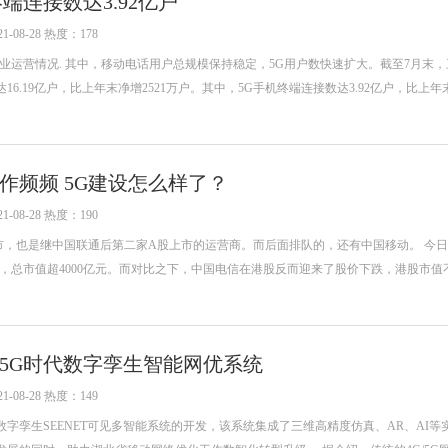
端连接数达3.92亿户
-08-28 热度：178
信业运营情况. 其中，移动电话用户总规模保持稳定，5G用户数快速扩大。截至7月末
6.19亿户，比上年末净增2521万户。其中，5G手机终端连接数达3.92亿户，比上年末
作频频 5G建设怎么样了？
-08-28 热度：190
市，也是继中国联通后第二家A股上市的运营商。而后面排队的，还有中国移动。 今
79元，总市值超4000亿元。而对比之下，中国电信在港股反而迎来了股价下跌，港股市值不
5G时代数字孪生智能网优系统
-08-28 热度：149
字孪生SEENET可见多智能系统的开发，该系统集成了三维高精度仿真、AR、AI等