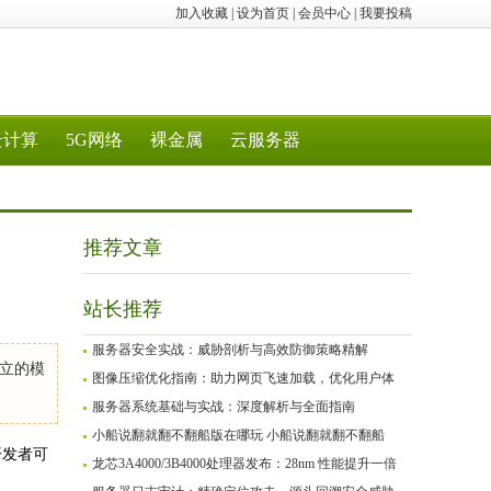
加入收藏
|
设为首页
|
会员中心
|
我要投稿
云计算
5G网络
裸金属
云服务器
推荐文章
站长推荐
服务器安全实战：威胁剖析与高效防御策略精解
立的模
图像压缩优化指南：助力网页飞速加载，优化用户体
服务器系统基础与实战：深度解析与全面指南
小船说翻就翻不翻船版在哪玩 小船说翻就翻不翻船
开发者可
龙芯3A4000/3B4000处理器发布：28nm 性能提升一倍