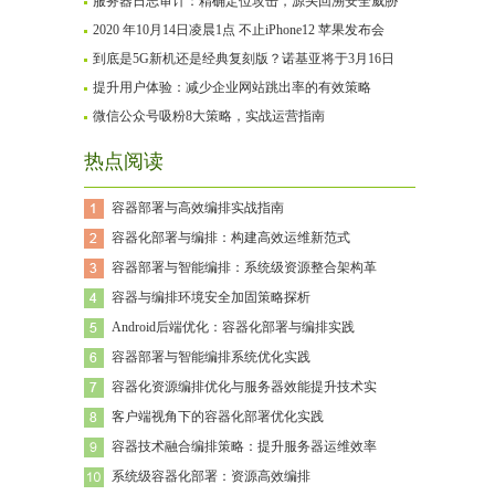
服务器日志审计：精确定位攻击，源头回溯安全威胁
2020 年10月14日凌晨1点 不止iPhone12 苹果发布会
到底是5G新机还是经典复刻版？诺基亚将于3月16日
提升用户体验：减少企业网站跳出率的有效策略
微信公众号吸粉8大策略，实战运营指南
热点阅读
容器部署与高效编排实战指南
容器化部署与编排：构建高效运维新范式
容器部署与智能编排：系统级资源整合架构革
容器与编排环境安全加固策略探析
Android后端优化：容器化部署与编排实践
容器部署与智能编排系统优化实践
容器化资源编排优化与服务器效能提升技术实
客户端视角下的容器化部署优化实践
容器技术融合编排策略：提升服务器运维效率
系统级容器化部署：资源高效编排