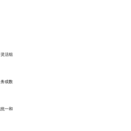
行灵活组
服务或数
式统一和