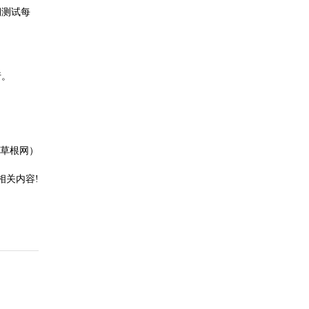
期测试每
行。
草根网）
相关内容!