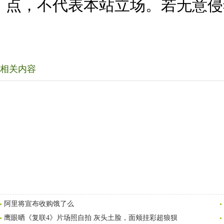
点，不代表本站立场。若无意侵
相关内容
阿里将宣布收购饿了么
鹰眼晒《复联4》片场照自拍 灰头土脸，面颊挂彩超狼狈