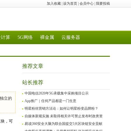
加入收藏
|
设为首页
|
会员中心
|
我要投稿
云计算
5G网络
裸金属
云服务器
推荐文章
站长推荐
中国电信2020年5G承载集中采购项目公示
独立的
App推广｜任何产品都是一门生意
明星粉丝营销方法论：如何让明星粉变品牌粉？
自媒体新规实施 未取得相关许可禁止发布时政类资
模块，可
易读|360安全大脑为联合国提交5大区块链安全贡献