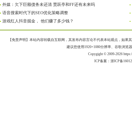
外媒：欠下巨额债务未还清 贾跃亭和FF还有未来吗
语音搜索时代下的SEO优化策略调整
游戏红人抖音掘金， 他们赚了多少钱？
【免责声明】本站内容转载自互联网，其发布内容言论不代表本站观点，如果其链接、
建议您使用1920×1080分辨率、谷歌浏览器Goo
Copygight © 2009-2026 https
ICP备案：
浙ICP备1601