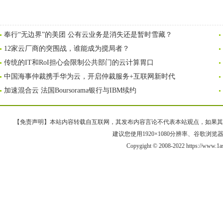
奉行“无边界”的美团 公有云业务是消失还是暂时雪藏？
12家云厂商的突围战，谁能成为搅局者？
传统的IT和RoI担心会限制公共部门的云计算胃口
中国海事仲裁携手华为云，开启仲裁服务+互联网新时代
加速混合云 法国Boursorama银行与IBM续约
【免责声明】本站内容转载自互联网，其发布内容言论不代表本站观点，如果其链接、
建议您使用1920×1080分辨率、谷歌浏览器Goo
Copygight © 2008-2022 https://ww