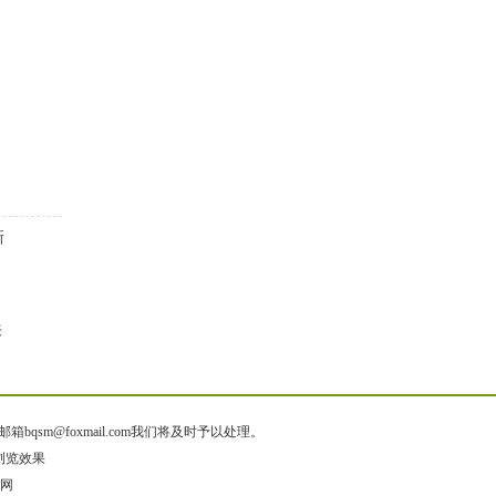
新
来
@foxmail.com我们将及时予以处理。
佳浏览效果
源码网