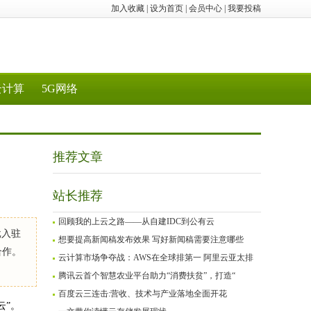
加入收藏
|
设为首页
|
会员中心
|
我要投稿
云计算
5G网络
推荐文章
站长推荐
回顾我的上云之路——从自建IDC到公有云
批入驻
想要提高新闻稿发布效果 写好新闻稿需要注意哪些
合作。
云计算市场争夺战：AWS在全球排第一 阿里云亚太排
腾讯云首个智慧农业平台助力“消费扶贫”，打造“
百度云三连击:营收、技术与产业落地全面开花
云”。