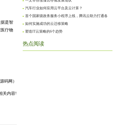
一文带你读懂云存储发展现状
汽车行业如何应用云平台及云计算？
首个国家级政务服务小程序上线，腾讯云助力打通各
数据是智
如何实施成功的云迁移策略
慧医疗物
塑造IT云策略的6个趋势
热点阅读
P源码网）
相关内容!