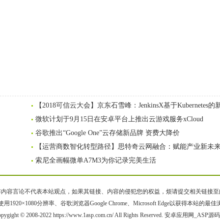
【2018可信云大会】京东石雪峰：JenkinsX基于Kubernetes的
微软计划于9月15日在安卓平台上推出云游戏服务xCloud
谷歌推出“Google One”云存储新品牌 资费大降价
【运营商数智化转型路径】思特奇云网融合：赋能产业新未
索尼全画幅微单A7M3为你记录完美生活
容言论不代表本站观点，如果其链接、内容的侵犯您的权益，烦请提交相关链接至邮箱bqsm
用1920×1080分辨率、谷歌浏览器Google Chrome、Microsoft Edge以获得本站的最
pygight © 2008-2022 https://www.1asp.com.cn/ All Rights Reserved. 安卓应用网_ASP