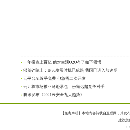
一年投资上百亿 他对生活O2O有了如下领悟
邬贺铨院士：IPv6发展时机已成熟 我国已进入加速期
云平台AI近乎免费 但急需二次开发
云计算市场被亚马逊承包：份额远超竞争对手
腾讯发布《2021云安全九大趋势》
【免责声明】本站内容转载自互联网，其发布内
建议您使
Co