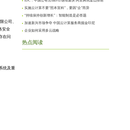
IDC：中国公有云IaaS市场增速快 阿里腾讯金山排前
实施云计算不要“照本宣科”，要因“企”而异
“持续保持创新增长”：智能制造是必答题
有限公司、
加速新兴市场争夺 中国云计算服务商掘金印尼
络安全
企业如何采用多云战略
存在问
热点阅读
系统及重