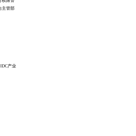
行权限管
向主管部
IDC产业