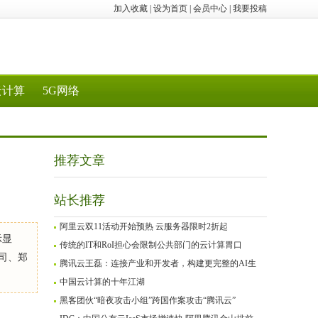
加入收藏
|
设为首页
|
会员中心
|
我要投稿
云计算
5G网络
推荐文章
站长推荐
阿里云双11活动开始预热 云服务器限时2折起
示显
传统的IT和RoI担心会限制公共部门的云计算胃口
司、郑
腾讯云王磊：连接产业和开发者，构建更完整的AI生
中国云计算的十年江湖
黑客团伙“暗夜攻击小组”跨国作案攻击“腾讯云”