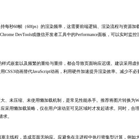
秒60帧（60fps）的渲染频率，这需要前端逻辑、渲染流程与资源加
e DevTools或微信开发者工具中的Performance面板，可以实时监
样式嵌套以及频繁的重绘与重排，都会导致页面响应迟缓。建议采用虚
S3动画替代JavaScript动画，利用硬件加速提升渲染效率。减少不
、未压缩、未使用懒加载机制，是常见性能杀手。推荐将图片转换为We
，应采用懒加载策略，仅在用户滚动至可见区域时才发起请求。同时，合
络请求。
本会阻塞主线程，造成页面无响应。应避免在主进程中执行密集型计算，例如