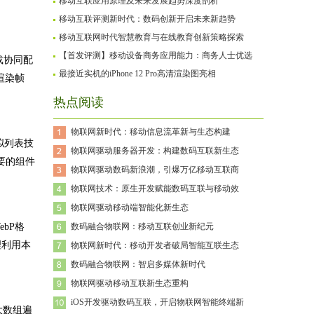
移动互联应用原理及未来发展趋势深度剖析
移动互联评测新时代：数码创新开启未来新趋势
移动互联网时代智慧教育与在线教育创新策略探索
【首发评测】移动设备商务应用能力：商务人士优选
载协同配
最接近实机的iPhone 12 Pro高清渲染图亮相
控渲染帧
热点阅读
物联网新时代：移动信息流革新与生态构建
拟列表技
物联网驱动服务器开发：构建数码互联新生态
必要的组件
物联网驱动数码新浪潮，引爆万亿移动互联商
物联网技术：原生开发赋能数码互联与移动效
物联网驱动移动端智能化新生态
bP格
数码融合物联网：移动互联创业新纪元
理利用本
物联网新时代：移动开发者破局智能互联生态
数码融合物联网：智启多媒体新时代
物联网驱动移动互联新生态重构
iOS开发驱动数码互联，开启物联网智能终端新
大数组遍