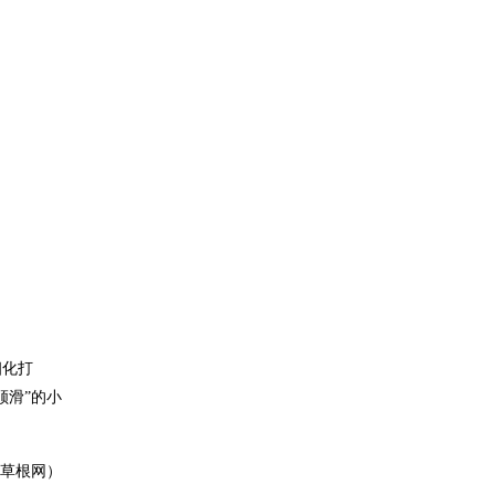
细化打
顺滑”的小
草根网）