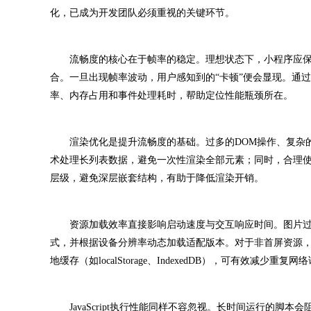
化，已成为开发团队必须重视的关键环节。
流畅度的核心在于帧率的稳定。理想状态下，小程序应保持每
合。一旦出现帧率波动，用户感知到的“卡顿”便会显现。通过Chrom
率、内存占用和事件处理耗时，帮助定位性能瓶颈所在。
渲染优化是提升流畅度的基础。过多的DOM操作、复杂的
术处理长列表数据，避免一次性渲染全部元素；同时，合理使用CS
层级，避免深层嵌套结构，有助于降低渲染开销。
资源加载效率直接影响启动速度与交互响应时间。图片过大
式，并根据设备分辨率动态加载适配版本。对于非首屏资源
地缓存（如localStorage、IndexedDB），可有效减少重复网
JavaScript执行性能同样不容忽视。长时间运行的脚