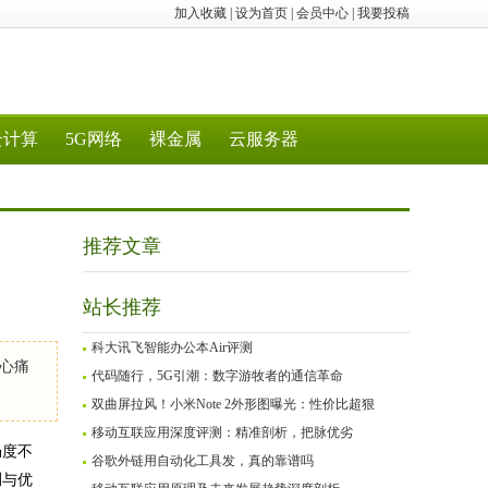
加入收藏
|
设为首页
|
会员中心
|
我要投稿
云计算
5G网络
裸金属
云服务器
推荐文章
站长推荐
科大讯飞智能办公本Air评测
心痛
代码随行，5G引潮：数字游牧者的通信革命
双曲屏拉风！小米Note 2外形图曝光：性价比超狠
移动互联应用深度评测：精准剖析，把脉优劣
畅度不
谷歌外链用自动化工具发，真的靠谱吗
测与优