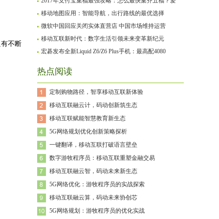
2017年支付宝集福最强攻略：怎么最快集齐五福？爱
移动地图应用：智能导航，出行路线的最优选择
微软中国回应关闭实体直营店 中国市场维持运营
移动互联新时代：数字生活引领未来变革新纪元
只有不断
宏碁发布全新Liquid Z6/Z6 Plus手机：最高配4080
热点阅读
定制购物路径，智享移动互联新体验
移动互联融云计，码动创新筑生态
移动互联赋能智慧教育新生态
5G网络规划优化创新策略探析
一键翻译，移动互联打破语言壁垒
数字游牧程序员：移动互联重塑金融交易
移动互联融云智，码动未来新生态
5G网络优化：游牧程序员的实战探索
移动互联融云算，码动未来协创芯
5G网络规划：游牧程序员的优化实战