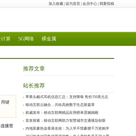
加入收藏
|
设为首页
|
会员中心
|
我要投稿
云计算
5G网络
裸金属
推荐文章
站长推荐
苹果头戴式耳机信息汇总：支持降噪 售价350美元左
，用键
移动互联云融合，共绘高效数字生态新篇章
权威发布：移动互联网精品应用榜单震撼揭晓
首发探索：移动互联网助力智慧城市交通规划创新
络连接世
内地富豪热追香港名校：为入学不惜豪掷千万抢购学