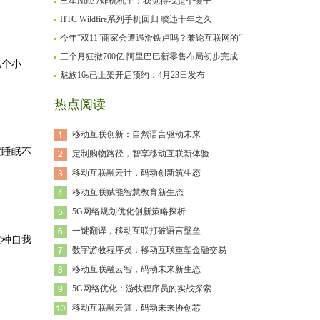
三星Note 7炸机机主：我觉得我是个傻子
HTC Wildfire系列手机回归 暌违十年之久
今年“双11”商家会遭遇滑铁卢吗？兼论互联网的“
三个月狂撒700亿 阿里巴巴新零售布局初步完成
几个小
魅族16s已上架开启预约：4月23日发布
热点阅读
移动互联创新：自然语言驱动未来
度睡眠不
定制购物路径，智享移动互联新体验
移动互联融云计，码动创新筑生态
移动互联赋能智慧教育新生态
5G网络规划优化创新策略探析
一键翻译，移动互联打破语言壁垒
这种自我
数字游牧程序员：移动互联重塑金融交易
移动互联融云智，码动未来新生态
5G网络优化：游牧程序员的实战探索
移动互联融云算，码动未来协创芯