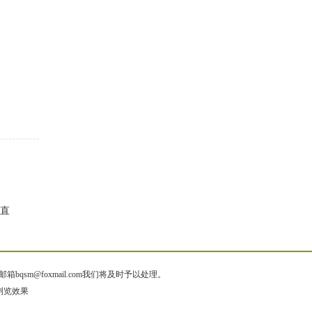
会直
@foxmail.com我们将及时予以处理。
出浏览效果