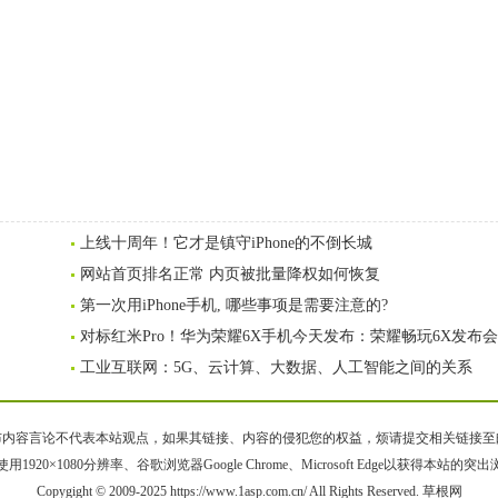
上线十周年！它才是镇守iPhone的不倒长城
网站首页排名正常 内页被批量降权如何恢复
第一次用iPhone手机, 哪些事项是需要注意的?
对标红米Pro！华为荣耀6X手机今天发布：荣耀畅玩6X发布
工业互联网：5G、云计算、大数据、人工智能之间的关系
容言论不代表本站观点，如果其链接、内容的侵犯您的权益，烦请提交相关链接至邮箱bqsm
用1920×1080分辨率、谷歌浏览器Google Chrome、Microsoft Edge以获得本站的突
Copygight © 2009-2025 https://www.1asp.com.cn/ All Rights Reserved. 草根网