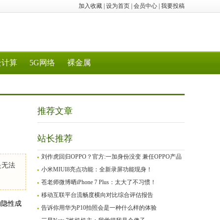
加入收藏
|
设为首页
|
会员中心
|
我要投稿
云计算
5G网络
裸金属
推荐文章
站长推荐
刘作虎回归OPPO？官方:一加身份没变 兼任OPPO产品
是无法
小米MIUI8亮点功能：全新录屏功能现身！
苍老师微博晒iPhone 7 Plus：太大了不习惯！
移动互联平台流畅度横向对比综合评估报告
的隐性成
告诉你用华为P10拍照会是一种什么样的体验