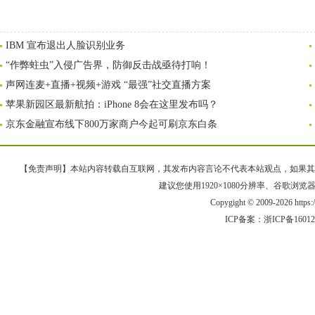
IBM 宣布退出人脸识别业务
“作弊蛀虫”入侵广告界，防御反击战亟待打响！
声网连麦+直播+视频+游戏 “最强”社交直播方案
苹果新园区最新航拍：iPhone 8会在这里发布吗？
京东金融宣布线下800万家商户今起可刷京东白条
【免责声明】本站内容转载自互联网，其发布内容言论不代表本站观点，如果其链接、
建议您使用1920×1080分辨率、谷歌浏览器Goo
Copygight © 2009-2026 https
ICP备案：
浙ICP备1601