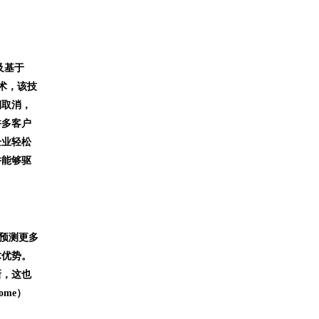
及基于
术，该技
期取消，
许多客户
企业轻松
并能够驱
预测更多
术优势。
新，这也
me）