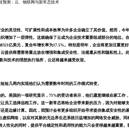
跨行业的灵活性、可扩展性和成本效率为许多企业确立了其价值。然而，今
组织增加了一层弹性。这就确保了云成为企业技术重要组成部分的地位。
年的8321亿美元，复合年增长率为17.5%。特别是明年，企业将更加注重更
，云提供商需要将重点放在增强和集成安全性、法规遵从性和隐私性上。
等新兴技术的理想执行场所，云还将越来越受欢迎。
在短短几周内实现他们认为需要数年时间的工作模式转变。
的。美国的一项研究显示，75%的受访者表示，他们愿意继续在家工作
该让员工选择远程工作。这一新常态将给企业带来新的压力，因为对能够
署还是边缘计算。因此，我预计会有更多组织开始寻求提供集成安全性的
或多云虚拟网络，以应对其新的无边界生态系统日益增加的网络安全威胁。同
持人性化的同时，提供平台稳定性和易用性的能力只会变得越来越重要。