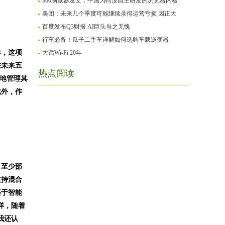
360浏览器发文：中国为何没自主研发的浏览器内核
美团：未来几个季度可能继续录得运营亏损 因正大
百度发布Q3财报 AI巨头当之无愧
行车必备！瓜子二手车详解如何选购车载逆变器
年，这项
大话Wi-Fi 20年
在未来五
热点阅读
好地管理其
此外，作
，至少部
支持混合
基于智能
样，随着
我还认