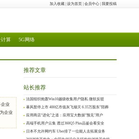
加入收藏
|
设为首页
|
会员中心
|
我要投稿
云计算
5G网络
推荐文章
站长推荐
法国组织炮轰Win10越级收集用户隐私 微软反驳
多企业
暴风暂停上市 400亿市值灰飞烟灭 6.35万股东"陪葬
为企业
应用商店“进化”之道：应用宝大数据“预见”用户
高端手机用户云集 透过360Q5 Plus品鉴会看安全
日本不允许网约车 Uber排了一位能人去拓展业务