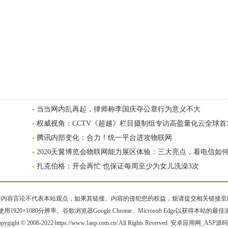
当当网内乱再起，律师称李国庆夺公章行为意义不大
权威视角：CCTV《超越》栏目摄制组专访高盈量化云全球首
腾讯内部变化：合力！统一平台进攻物联网
2020天翼博览会物联网能力展区体验：三大亮点，看电信如
扎克伯格：开会再忙 也保证每周至少为女儿洗澡3次
容言论不代表本站观点，如果其链接、内容的侵犯您的权益，烦请提交相关链接至邮箱bqsm
用1920×1080分辨率、谷歌浏览器Google Chrome、Microsoft Edge以获得本站的最
pygight © 2008-2022 https://www.1asp.com.cn/ All Rights Reserved. 安卓应用网_ASP