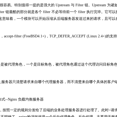
得一提的是强大的 Upstream 与 Filter 链。Upstream 为诸如 re
r 链最酷的部分就是各个 filter 不必等待前一个 filter 执行完毕。它可
nix 的管线。这意味着，一个模块可以开始压缩从后端服务器发送过来的请求，且可
ccept-filter (FreeBSD4.1+)，TCP_DEFER_ACCEPT (Linux 2.4+)
个是被代理角色，一个是目标角色，被代理角色通过这个代理访问目标角
址;服务器只清楚请求来自哪个代理服务器，而不清楚来自哪个具体的客户端
到之后，按照一定的规则分发给了后端的业务处理服务器进行处理了。此时~请
明确了，nginx扮演的就是一个反向代理角色。反向代理，主要用于服