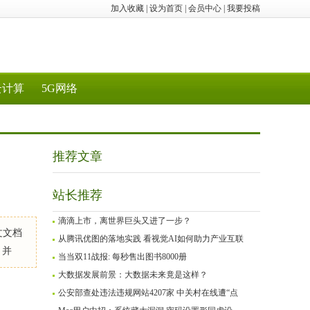
加入收藏
|
设为首页
|
会员中心
|
我要投稿
云计算
5G网络
推荐文章
站长推荐
滴滴上市，离世界巨头又进了一步？
文文档
从腾讯优图的落地实践 看视觉AI如何助力产业互联
，并
当当双11战报: 每秒售出图书8000册
大数据发展前景：大数据未来竟是这样？
公安部查处违法违规网站4207家 中关村在线遭“点