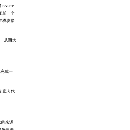
verse
以把前一个
以在模块接
的支持，从而大
色完成一
;正向代
求的来源
务器集群