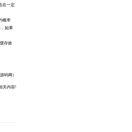
这也在一定
的概率
法，如果
高缓存效
P源码网）
相关内容!