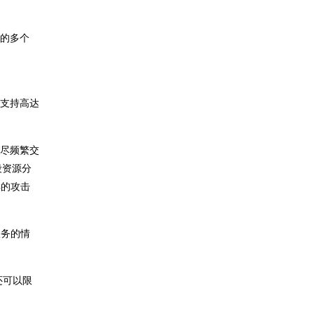
中存在的多个
能支持高达
耗尽频繁交
段资源分
样的攻击
服务的情
，还可以限