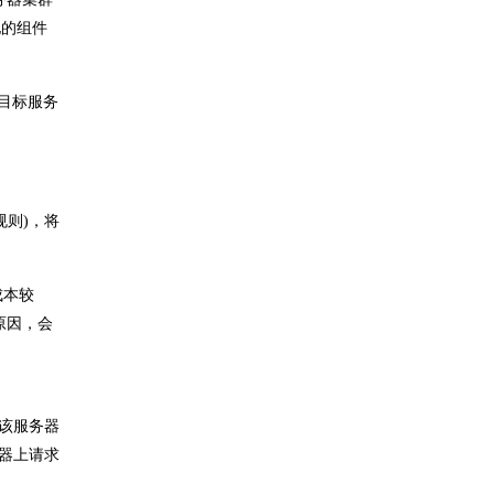
他的组件
目标服务
规则)，将
成本较
原因，会
将该服务器
务器上请求