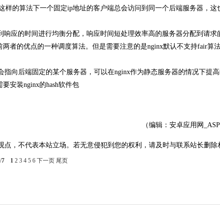
行匹配，这样的算法下一个固定ip地址的客户端总会访问到同一个后端服务器，
处理到响应的时间进行均衡分配，响应时间短处理效率高的服务器分配到请求
者的优点的一种调度算法。但是需要注意的是nginx默认不支持fair算
求的url会指向后端固定的某个服务器，可以在nginx作为静态服务器的情况下提
装nginx的hash软件包
（编辑：安卓应用网_AS
观点，不代表本站立场。若无意侵犯到您的权利，请及时与联系站长删除
/
7
1
2
3
4
5
6
下一页
尾页