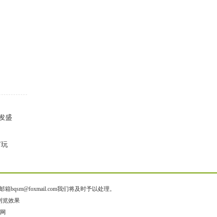
发盛
何玩
@foxmail.com我们将及时予以处理。
佳浏览效果
源码网