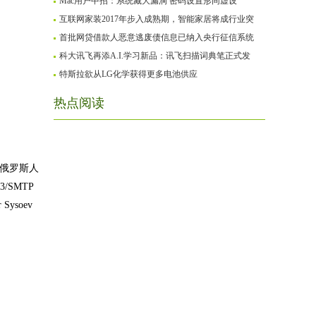
Mac用户中招：系统藏大漏洞 密码设置形同虚设
互联网家装2017年步入成熟期，智能家居将成行业突
首批网贷借款人恶意逃废债信息已纳入央行征信系统
科大讯飞再添A.I.学习新品：讯飞扫描词典笔正式发
特斯拉欲从LG化学获得更多电池供应
热点阅读
是俄罗斯人
/SMTP
ysoev