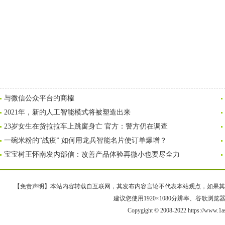
与微信公众平台的商榷
2021年，新的人工智能模式将被塑造出来
23岁女生在货拉拉车上跳窗身亡 官方：警方仍在调查
一碗米粉的“战疫” 如何用龙兵智能名片使订单爆增？
宝宝树王怀南发内部信：改善产品体验再微小也要尽全力
【免责声明】本站内容转载自互联网，其发布内容言论不代表本站观点，如果其链接、
建议您使用1920×1080分辨率、谷歌浏览器Goo
Copygight © 2008-2022 https://ww