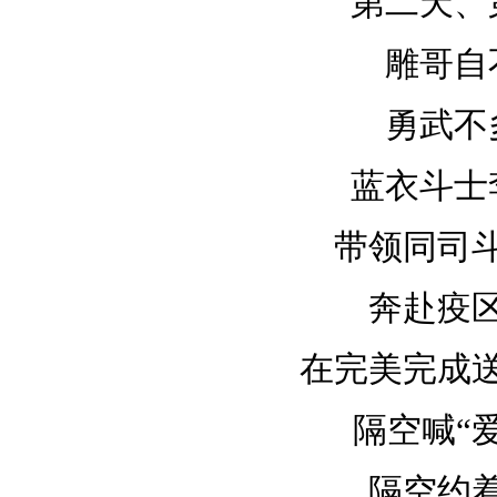
第二天、
雕哥自
勇武不
蓝衣斗士
带领同司
奔赴疫
在完美完成
隔空喊“
隔空约