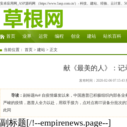
安卓应用网_ASP源码网 （https://www.1asp.com.cn/）- 科技、建站、经验、云计算
首页
业界
运营
编程
创业
建站
站长百科
当前位置：
首页
>
建站
> 正文
献《最美的人》：记
发布时间：2020-02-06 07:1
导读：
副标题#e# 自疫情爆发以来，中国惠普已积极组织内部各
严峻的疫情，惠普人全力以赴，用双手接力，点对点将IT设备分批次的
此同
副标题[/!--empirenews.page--]