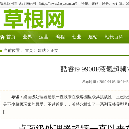
安卓应用网_ASP源码网 （https://www.1asp.com.cn/）- 科技、建站、经验、云计算
首页
业界
运营
编程
创业
建站
站长百科
当前位置：
首页
>
建站
> 正文
酷睿i9 9900F液氮超频7
发布时间：2019-04-08 10:
导读：
桌面级处理器超频一直以来在极客圈里极具挑战性，且已经
是不少超频玩家的最爱。不过近期，，英特尔推出了一系列无核显型号的九代酷
[