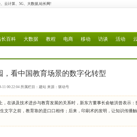
建站、经验、云计算、5G、大数据,站长网!
站长百科
大数据
教程
电商
移动
访谈
活动
走进校园，看中国教育场景的数字化转型
9-11 00:22:04 所属栏目：建站 来源：驱动号
峰会上，在谈及技术进步与教育发展的关系时，新东方董事长俞敏洪曾表示：
类诞生文字之前，教育靠的是口口相传；后来，印刷术的发明，让知识传播