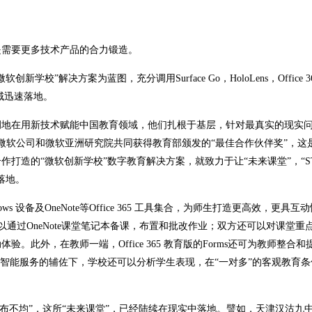
是需要更多技术产品的合力锻造。
”解决方案为蓝图，充分调用Surface Go，HoloLens，Office 3
领域迅速落地。
调地在用新技术赋能中国教育领域，他们扎根于基层，针对最真实的现实
微软公司和微软亚洲研究院共同获得教育部颁发的“最佳合作伙伴奖”，这
打造的“微软创新学校”数字教育解决方案，就致力于让“未来课堂”，“ST
先落地。
ows 设备及OneNote等Office 365 工具集合，为师生打造更高效，更具
可以通过OneNote课堂笔记本备课，布置和批改作业；双方还可以对课堂重
此外，在教师一端，Office 365 教育版的Forms还可为教师整合和
人工智能服务的辅佐下，学校还可以分析学生表现，在“一对多”的客观教育
布不均”，这所“未来课堂”，已经陆续在现实中落地。譬如，天津汉沽九