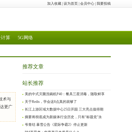
加入收藏
|
设为首页
|
会员中心
|
我要投稿
云计算
5G网络
推荐文章
站长推荐
美的中式灭菌洗碗机P40：餐具三星消毒，随取鲜享
技术与
关于Redis，学会这8点真的就够了
触达更广
长江上游区域大数据中心25日开园 三大亮点值得期
摘要将彻底成为新媒体行业历史，只有“标题党”永
爷青结 暴雪公告《星际争霸2》停止更新