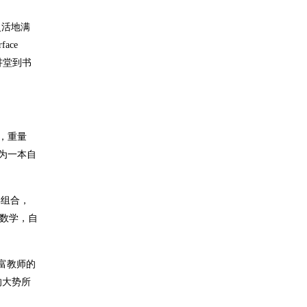
灵活地满
ace
从讲堂到书
小，重量
解为一本自
具组合，
盖数学，自
丰富教师的
的大势所