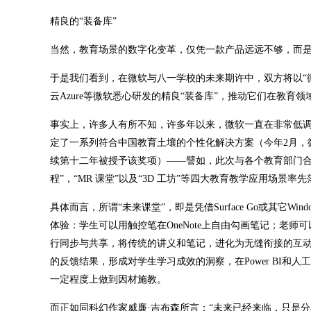
精良的“装备库”
当然，教育场景的数字化变革，仅凭一款产品远远不够，而
于是我们看到，在微软与八一学校的未来期许中，双方将以“微软创新学校
云Azure等微软悉心研发的精良“装备库”，推动它们在教育
事实上，许多人有所不知，许多年以来，微软一直在非常低
定了一系列符合中国教育土壤的个性化解决方案（今年2月，
续第十二年被授予该奖项）——譬如，此次与各个教育部门合作
程”，“MR 课堂”以及“3D 工坊”等四大教育教学应用场景率
具体而言，所谓“未来课堂”，即是凭借Surface Go或其它Wind
体验：学生可以用触控笔在OneNote上自由勾画笔记；老师
行同步与共享，将传统的讲义和笔记，进化为无缝衔接的互动体验。
的反馈结果，形成对学生学习成效的洞察，在Power BI和
一定程度上做到因材施教。
而正如同科幻作家威廉·吉布森所言：“未来已经来临，只是分