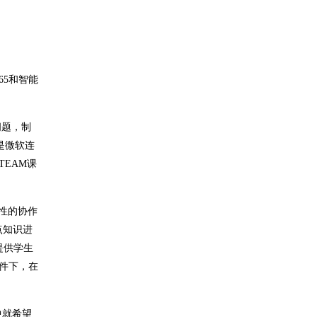
65和智能
问题，制
是微软连
EAM课
互动性的协作
点知识进
提供学生
条件下，在
中就希望