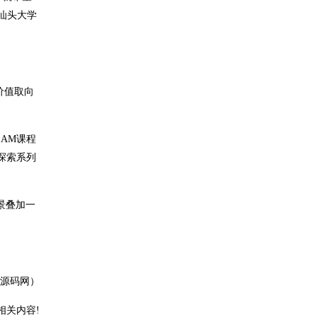
汕头大学
价值取向
EAM课程
探索系列
景叠加一
P源码网）
相关内容!