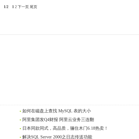
1
/
2
1
2
下一页
尾页
如何在磁盘上查找 MySQL 表的大小
阿里集团发Q4财报 阿里云业务三连翻
日本同款同式，高品质，骊住木门6.18热卖！
解决SQL Server 2000之日志传送功能