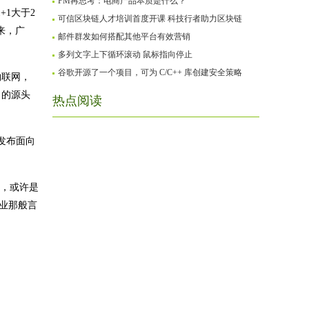
PM再思考：电商产品本质是什么？
1大于2
可信区块链人才培训首度开课 科技行者助力区块链
来，广
邮件群发如何搭配其他平台有效营销
多列文字上下循环滚动 鼠标指向停止
谷歌开源了一个项目，可为 C/C++ 库创建安全策略
物联网，
力的源头
热点阅读
发布面向
力，或许是
业那般言