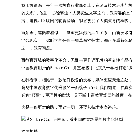
我印象很深，去年一次教育行业峰会上，在谈及技术进步与教
的关系”，他进一步诠释道：人类诞生文字之前，教育靠的是
播，电视和互联网的轮番登场，彻底改变了人类教育的样貌
而如今，遵循着相似——甚至更猛烈的共生关系，由新技术
混合现实……你听过的任何一项革命性技术，都正在重新勾
之一，教育问题。
而教育领域的数字化革命，无疑与更具适配性的革命性产品有
中国教育用户的Surface Go，并宣布携手北京八一学校打
在我看来，相比于一款硬件设备的发布，媒体更应聚焦之处，
窥见中国教育数字化升级的一面镜子：它让我们知道，在真实
必称“颠覆”，更理性的做法，是不断丰富教育场景的维度，
这是一条更对的路，而这一切，还要从技术本身谈起。
双向加持