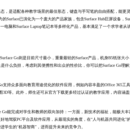
形态，是适配各种教学场景的最佳形态，键盘与手写笔的自由搭配，能更
face已演化为一个庞大的产品家族，包含Surface Hub巨屏设备，Surf
 Pro二合一电脑和Surface Laptop笔记本等多样化产品，基本满足了一个求学者
face Go则是目前尺寸最小，重量最轻的Surface产品，机身B5纸张大
不上是什么负担，考虑到其便携性和出众的性价比，你可以把Surface Go理
Go支持众多面向教育用途优化的软件应用，例如内容丰盈的Office 365工
的画图3D等。此外，师生还可从官方下载更多经过认证的教学应用，内容涵
ce Go能完成对学生和教师的双向加持：一方面，新技术的福祉，能极大
好地驾驭PC平台及软件应用，从最现实的角度，在“人与机器共同进化”
进学生的“机器智商”，进而提升未来的竞争力。