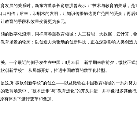
育发展的关系时，新东方董事长俞敏洪曾表示：“技术与教育的关系，是1+
口口相传；后来，印刷术的发明，让知识传播触达更广范围的受众；再后
，让教育的手段和效果变得更为多元。
引领的数字化浪潮，同样席卷至教育领域：人工智能，大数据，云计算，
勒教育场景的轮廓；以创造力为驱动的创新科技，正在深刻影响人类创造
关。一个最近的例子发生在中国：8月28日，新学期来临前夕，微软正式
造“微软创新学校”，从局部开始，推进中国教育的数字化转型。
是这所“微软创新学校”的创立——以及微软在中国教育领域的一系列努
的教育场景中，“技术进步”与“教育进化”的齐头并进，并非像很多其他行
在原有体系下进行变革和叠加。