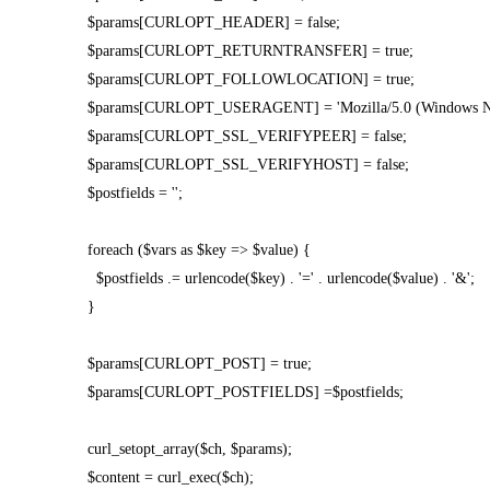
$params[CURLOPT_HEADER] = false;
$params[CURLOPT_RETURNTRANSFER] = true;
$params[CURLOPT_FOLLOWLOCATION] = true;
$params[CURLOPT_USERAGENT] = 'Mozilla/5.0 (Windows NT 6
$params[CURLOPT_SSL_VERIFYPEER] = false;
$params[CURLOPT_SSL_VERIFYHOST] = false;
$postfields = '';
foreach ($vars as $key => $value) {
$postfields .= urlencode($key) . '=' . urlencode($value) . '&';
}
$params[CURLOPT_POST] = true;
$params[CURLOPT_POSTFIELDS] =$postfields;
curl_setopt_array($ch, $params);
$content = curl_exec($ch);