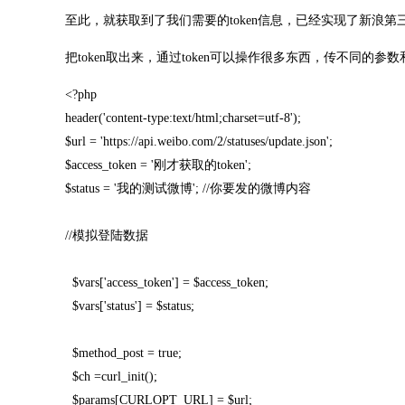
至此，就获取到了我们需要的token信息，已经实现了新浪第
把token取出来，通过token可以操作很多东西，传不同的参
<?php
header('content-type:text/html;charset=utf-8');
$url = 'https://api.weibo.com/2/statuses/update.json';
$access_token = '刚才获取的token';
$status = '我的测试微博'; //你要发的微博内容
//模拟登陆数据
$vars['access_token'] = $access_token;
$vars['status'] = $status;
$method_post = true;
$ch =curl_init();
$params[CURLOPT_URL] = $url;