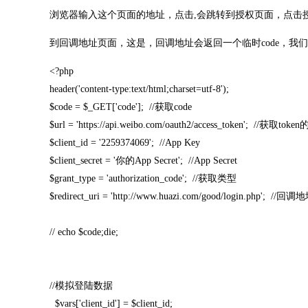
浏览器输入这个页面的地址，点击,会跳转到授权页面，点击
到回调地址页面，这是，回调地址会返回一个临时code，我们可以用
<?php
header('content-type:text/html;charset=utf-8');
$code = $_GET['code']; //获取code
$url = 'https://api.weibo.com/oauth2/access_token'; //获取tok
$client_id = '2259374069'; //App Key
$client_secret = '你的App Secret'; //App Secret
$grant_type = 'authorization_code'; //获取类型
$redirect_uri = 'http://www.huazi.com/good/login.php'; //回调
// echo $code;die;
//模拟登陆数据
$vars['client_id'] = $client_id;