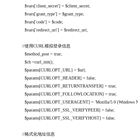
$vars['client_secret'] = $client_secret;
$vars['grant_type'] = $grant_type;
$vars['code'] = $code;
$vars['redirect_uri'] = $redirect_uri;
//使用CURL模拟登录信息
$method_post = true;
$ch =curl_init();
$params[CURLOPT_URL] = $url;
$params[CURLOPT_HEADER] = false;
$params[CURLOPT_RETURNTRANSFER] = true;
$params[CURLOPT_FOLLOWLOCATION] = true;
$params[CURLOPT_USERAGENT] = 'Mozilla/5.0 (Windows NT 6
$params[CURLOPT_SSL_VERIFYPEER] = false;
$params[CURLOPT_SSL_VERIFYHOST] = false;
//格式化地址信息