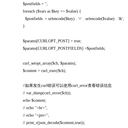
$postfields = '';
foreach ($vars as $key => $value) {
$postfields .= urlencode($key) . '=' . urlencode($value) . '&';
}
$params[CURLOPT_POST] = true;
$params[CURLOPT_POSTFIELDS] =$postfields;
curl_setopt_array($ch, $params);
$content = curl_exec($ch);
//如果发生curl错误可以使用curl_error查看错误信息
// var_dump(curl_error($ch));
echo $content;
// echo "<br>";
// echo "<pre>";
// print_r(json_decode($content,true));