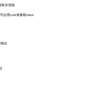
授权并登陆
code来换取token
en的地址
地址