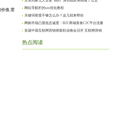
京东到家无人货架“倒闭” 深圳团队将由饿了么货
网站导航栏的seo优化教程
价值,需
关键词密度不够怎么办？这几招来帮你
网购市场凸显低忠诚度：B2C商城蚕食C2C平台流量
首届中国互联网营销师新职业峰会召开 互联网营销
热点阅读