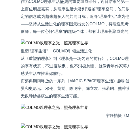
作为COLMO理享生活盛典的重要组成部分，近日结束的第
上百位明星嘉宾，从理享生活大赏到"遇鉴"理享空间，他们以
定的信念成为越来越多人的共同目标，追寻"理享生活"成为
——坚持从生活进化的理享图景出发的COLMO，将理性思
影师，每一位心怀"理享"的超级个体，都有让理享荟聚成光的
重塑"理享生活" ，COLMO引领生活进化
从《重塑的理享》到《理享是一场匀速的前行》，COLMO
的享有状态，不过度放纵，也不消极怠慢。就像青年作家蒋
感受生活在推着你前行。
而盛典期间释放的一系列《MAGIC SPACE理享生活》趣
昊和史彭元、邓伦、黄觉、陈飞宇、陈立农、张若昀、熊梓淇、
无数种妙趣横生的理享生活可能。
宁静拍摄《MA