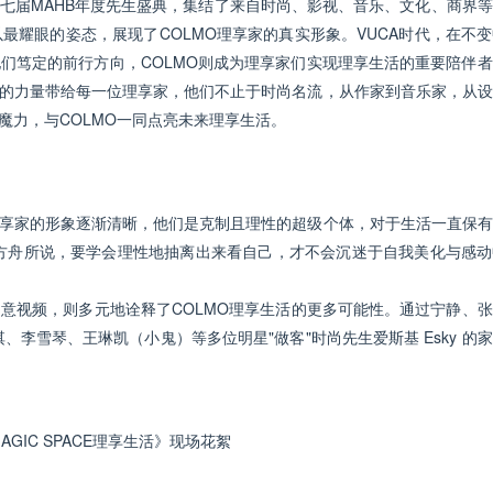
十七届MAHB年度先生盛典，集结了来自时尚、影视、音乐、文化、商界
最耀眼的姿态，展现了COLMO理享家的真实形象。VUCA时代，在不
他们笃定的前行方向，COLMO则成为理享家们实现理享生活的重要陪伴
考的力量带给每一位理享家，他们不止于时尚名流，从作家到音乐家，从
魔力，与COLMO一同点亮未来理享生活。
理享家的形象逐渐清晰，他们是克制且理性的超级个体，对于生活一直保
方舟所说，要学会理性地抽离出来看自己，才不会沉迷于自我美化与感动
味创意视频，则多元地诠释了COLMO理享生活的更多可能性。通过宁静、
李雪琴、王琳凯（小鬼）等多位明星"做客"时尚先生爱斯基 Esky 的
GIC SPACE理享生活》现场花絮