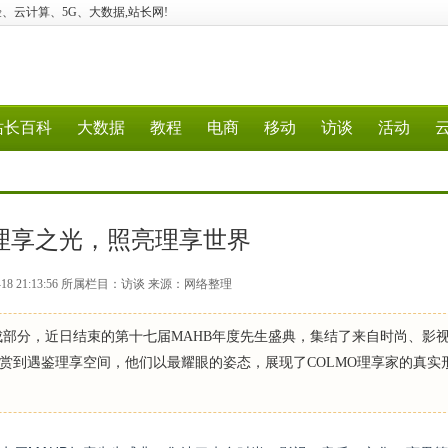
建站、经验、云计算、5G、大数据,站长网!
站长百科
大数据
教程
电商
移动
访谈
活动
以理享之光，照亮理享世界
-18 21:13:56 所属栏目：访谈 来源：网络整理
要组成部分，近日结束的第十七届MAHB年度先生盛典，集结了来自时尚、影
赏到遇鉴理享空间，他们以最耀眼的姿态，展现了COLMO理享家的真实