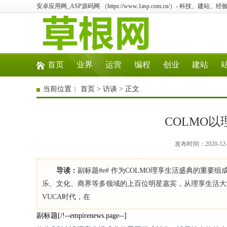
安卓应用网_ASP源码网 （https://www.1asp.com.cn/）- 科技、
首页
业界
运营
编程
创业
建站
当前位置：
首页
>
访谈
> 正文
COLMO
发布时间：2020-12
导读：
副标题#e# 作为COLMO理享生活盛典的重
乐、文化、商界等多领域的上百位明星嘉宾，从理享生活大
VUCA时代，在
副标题[/!--empirenews.page--]