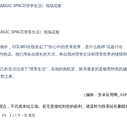
AGIC SPACE理享生活》现场花絮
GIC SPACE理享生活》现场花絮
；场外，COLMO在线发起了"你心中的理享世界，是什么模样"话题讨论
注与热议。他们用各自擅长的方式，将自我对理享生活和理享世界的憧憬
也的确将自己的生活过成了"理享生活"，在他的相机里，留存最多的是极简特色的
梦想之家。
（编辑：安卓应用网_AS
观点，不代表本站立场。若无意侵犯到您的权利，请及时与联系站长删除
1
/
3
1
2
3
下一页
尾页