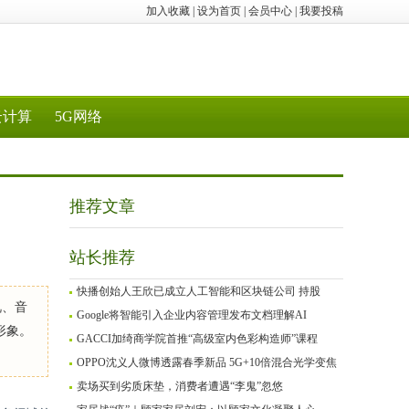
加入收藏
|
设为首页
|
会员中心
|
我要投稿
云计算
5G网络
推荐文章
站长推荐
快播创始人王欣已成立人工智能和区块链公司 持股
视、音
Google将智能引入企业内容管理发布文档理解AI
形象。
GACCI加绮商学院首推“高级室内色彩构造师”课程
OPPO沈义人微博透露春季新品 5G+10倍混合光学变焦
卖场买到劣质床垫，消费者遭遇“李鬼”忽悠