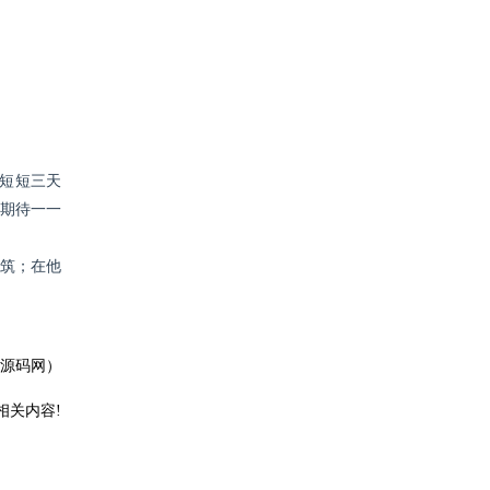
，短短三天
和期待一一
建筑；在他
P源码网）
相关内容!