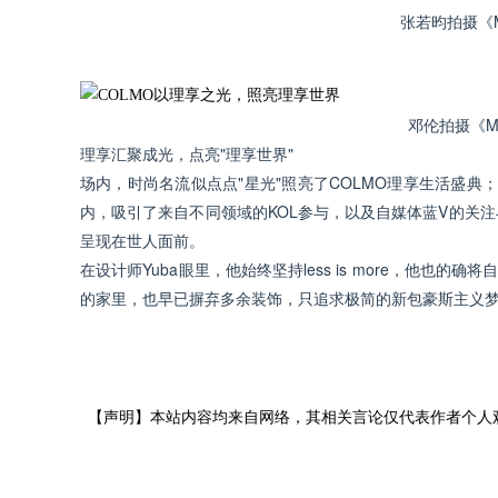
张若昀拍摄《M
邓伦拍摄《MA
理享汇聚成光，点亮"理享世界"
场内，时尚名流似点点"星光"照亮了COLMO理享生活盛典
内，吸引了来自不同领域的KOL参与，以及自媒体蓝V的关
呈现在世人面前。
在设计师Yuba眼里，他始终坚持less is more，他
的家里，也早已摒弃多余装饰，只追求极简的新包豪斯主义
【声明】本站内容均来自网络，其相关言论仅代表作者个人