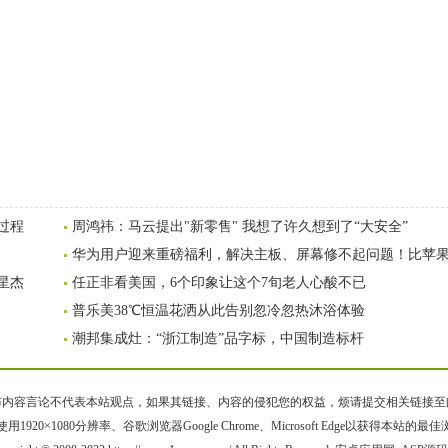
过程
周鸿祎：马云提出"新零售" 我想了许久想到了“大安全”
华为用户迎来重磅福利，解决主板、屏幕修不起问题！比苹
星杰
任正非看美国，6个印象让这个7旬老人心酸不已
普乐美38℃恒温花洒从此告别忽冷忽热沐浴体验
潮邦集成灶：“浙江制造”品字标，中国制造标杆
容言论不代表本站观点，如果其链接、内容的侵犯您的权益，烦请提交相关链接至邮箱bqsm
用1920×1080分辨率、谷歌浏览器Google Chrome、Microsoft Edge以获得本站的最