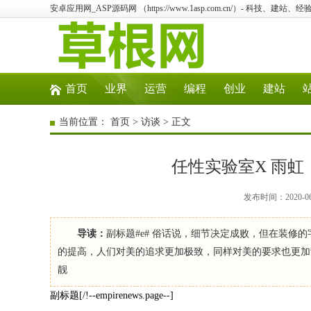
安卓应用网_ASP源码网 （https://www.1asp.com.cn/）- 科技、
首页
业界
运营
编程
创业
建站
当前位置：
首页
>
访谈
> 正文
任性实验室X 雨虹
发布时间：2020-0
导读：
副标题#e# 俗话说，细节决定成败，但在装修
的提高，人们对美的追求更加极致，同样对美的要求也更加
靓
副标题[/!--empirenews.page--]