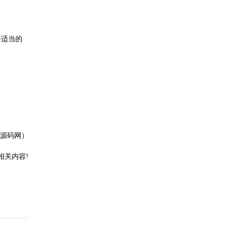
备适当的
P源码网）
相关内容!