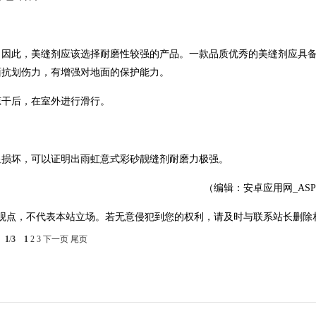
，因此，美缝剂应该选择耐磨性较强的产品。一款品质优秀的美缝剂应具
面抗划伤力，有增强对地面的保护能力。
晾干后，在室外进行滑行。
显损坏，可以证明出雨虹意式彩砂靓缝剂耐磨力极强。
（编辑：安卓应用网_AS
观点，不代表本站立场。若无意侵犯到您的权利，请及时与联系站长删除
1
/
3
1
2
3
下一页
尾页