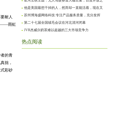
星河互联王磊：无人驾驶赛道大咖云集，百度开放之
他是美国最想干掉的人，然而却一直能活着，现在又
苏州博海盛网络科技:专注产品服务质量，充分发挥
还要耐人
第二十七届全国绒毛会议在河北清河闭幕
器——雨虹
JVR杰威尔奶茶难以超越的三大市场竞争力
热点阅读
费者的青
见真拙，
意式彩砂