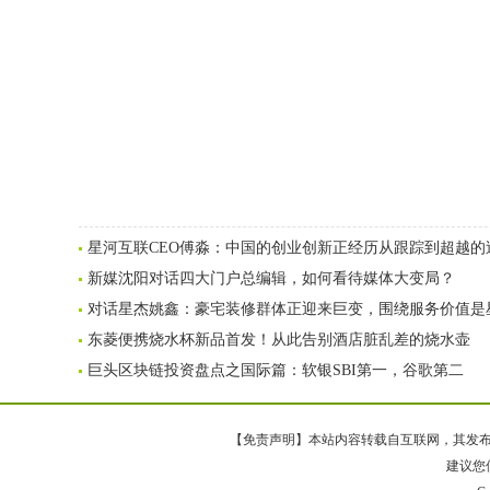
星河互联CEO傅淼：中国的创业创新正经历从跟踪到超越的
新媒沈阳对话四大门户总编辑，如何看待媒体大变局？
对话星杰姚鑫：豪宅装修群体正迎来巨变，围绕服务价值是
东菱便携烧水杯新品首发！从此告别酒店脏乱差的烧水壶
巨头区块链投资盘点之国际篇：软银SBI第一，谷歌第二
【免责声明】本站内容转载自互联网，其发布内
建议您使