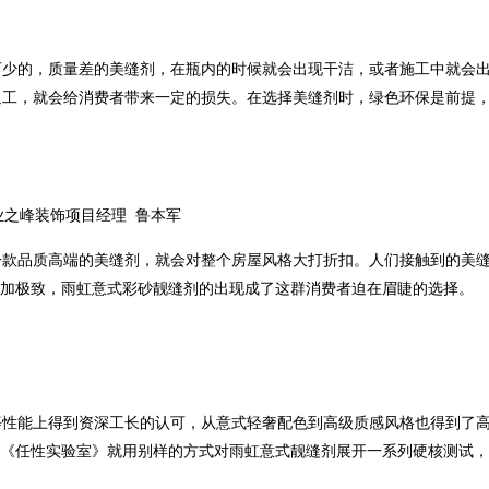
可少的，质量差的美缝剂，在瓶内的时候就会出现干洁，或者施工中就会
返工，就会给消费者带来一定的损失。在选择美缝剂时，绿色环保是前提
业之峰装饰项目经理 鲁本军
一款品质高端的美缝剂，就会对整个房屋风格大打折扣。人们接触到的美
更加极致，雨虹意式彩砂靓缝剂的出现成了这群消费者迫在眉睫的选择。
等性能上得到资深工长的认可，从意式轻奢配色到高级质感风格也得到了
，《任性实验室》就用别样的方式对雨虹意式靓缝剂展开一系列硬核测试