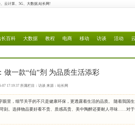
建站、经验、云计算、5G、大数据,站长网!
站长百科
大数据
教程
电商
移动
访谈
活动
：做一款“仙”剂 为品质生活添彩
6-07 17:19:37 所属栏目：访谈 来源：站长网
的字眼里，细节关乎的不只是健康环保，更透露着生活的品质。 随着我国
苛刻。选择物品要好看不贵、质感高贵、美中陶醉还要耐人寻味……对于