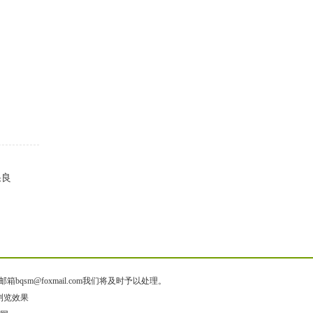
果良
@foxmail.com我们将及时予以处理。
佳浏览效果