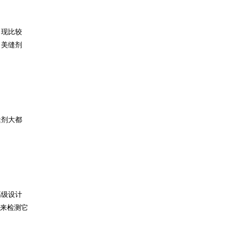
出现比较
，美缝剂
缝剂大都
高级设计
，来检测它