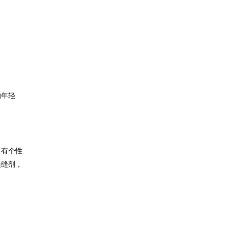
的年轻
、有个性
美缝剂，