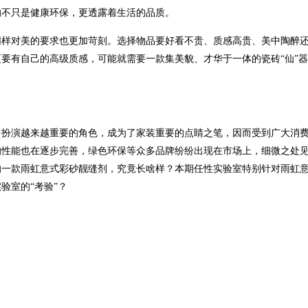
的不只是健康环保，更透露着生活的品质。
同样对美的要求也更加苛刻。选择物品要好看不贵、质感高贵、美中陶醉
要有自己的高级质感，可能就需要一款集美貌、才华于一体的瓷砖“仙”
中扮演越来越重要的角色，成为了家装重要的点睛之笔，因而受到广大消
的性能也在逐步完善，绿色环保等众多品牌纷纷出现在市场上，细微之处
的一款雨虹意式彩砂靓缝剂，究竟长啥样？本期任性实验室特别针对雨虹
验室的“考验”？