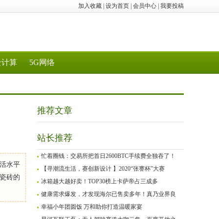
加入收藏
|
设为首页
|
会员中心
|
我要投稿
云计算
5G网络
推荐文章
站长推荐
忙着圈钱：交易所把首日2600BTC手续费全独吞了！
生活水平
【寻潮流生活，赛创新设计 】2020“张謇杯”大赛
瓷砖的
冰箱越大越好卖！TOP30榜上卡萨帝占三成多
健康需求爆发，才发现海尔已售卖多年！真乃业界良
幸福小年团圆饭 万和助你打造温暖家宴