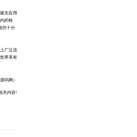
其最先应用
体内的枪
能仍十分
际上广泛流
全世界享有
P源码网）
相关内容!