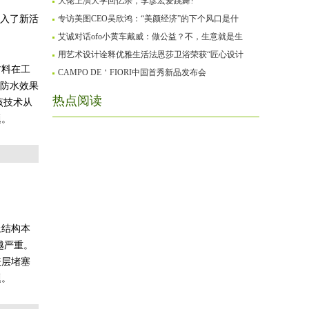
大佬上演大学回忆杀，李彦宏爱跳舞?
注入了新活
专访美图CEO吴欣鸿：“美颜经济”的下个风口是什
艾诚对话ofo小黄车戴威：做公益？不，生意就是生
用艺术设计诠释优雅生活法恩莎卫浴荣获“匠心设计
材料在工
CAMPO DE＇FIORI中国首秀新品发布会
、防水效果
热点阅读
该技术从
题。
土结构本
越严重。
表层堵塞
题。