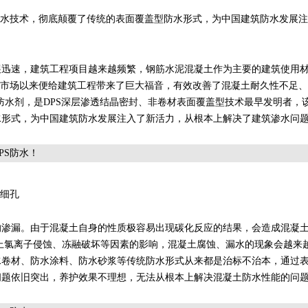
防水技术，彻底颠覆了传统的表面覆盖型防水形式，为中国建筑防水发展
展迅速，建筑工程项目越来越频繁，钢筋水泥混凝土作为主要的建筑使用
入市场以来便给建筑工程带来了巨大福音，有效改善了混凝土耐久性不足
S防水剂，是DPS深层渗透结晶密封、非卷材表面覆盖型技术最早发明者，
水形式，为中国建筑防水发展注入了新活力，从根本上解决了建筑渗水问
毛细孔
的渗漏。由于混凝土自身的性质极容易出现碳化反应的结果，会造成混凝
上氯离子侵蚀、冻融破坏等因素的影响，混凝土腐蚀、漏水的现象会越来
水卷材、防水涂料、防水砂浆等传统防水形式从来都是治标不治本，通过
问题依旧突出，养护效果不理想，无法从根本上解决混凝土防水性能的问