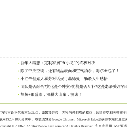
新年大猜想：定制家居“五小龙”的终极对决
除了中央空调，还有物品表面和空气消杀，海尔全包了！
小红书创始人瞿芳对话妮可基德曼，畅谈人生感悟
团队是否融合?文化是否冲突?优势是否互补?这是老潘关注的
旭辉+银盛泰，深耕大山东，提速了
容言论不代表本站观点，如果其链接、内容的侵犯您的权益，烦请提交相关链接至邮箱bqsm
用1920×1080分辨率、谷歌浏览器Google Chrome、Microsoft Edge以获得本站的最
pygight © 2008-2022 https://www.1asp.com.cn/ All Rights Reserved. 安卓应用网_ASP