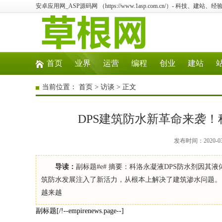
安卓应用网_ASP源码网 （https://www.1asp.com.cn/）- 科技、
首页
业界
运营
编程
创业
建站
当前位置：
首页
>
访谈
> 正文
DPS建筑防水新革命来袭！
发布时间：2020-0
导读：
副标题#e# 摘要：科洛永凝液DPS防水剂因
筑防水发展注入了新活力，从根本上解决了建筑渗水问题。
越来越
副标题[/!--empirenews.page--]