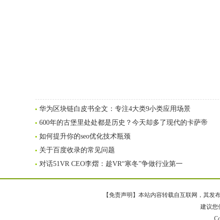
华为区块链白皮书全文：专注4大类9小类应用场景
600年的古堡里处处都是历史？今天却多了现代的卡萨帝
如何提升你的seo优化技术瓶颈
关于百度收录的常见问题
对话51VR CEO李熠：趁VR“寒冬”争做行业第一
【免责声明】本站内容转载自互联网，其发布内
建议您使
Co