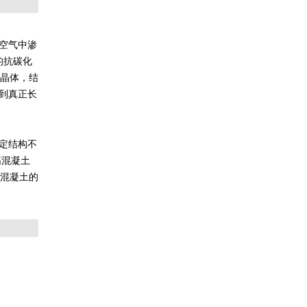
使空气中渗
的抗碳化
结晶体，结
到真正长
稳定结构不
筋混凝土
了混凝土的