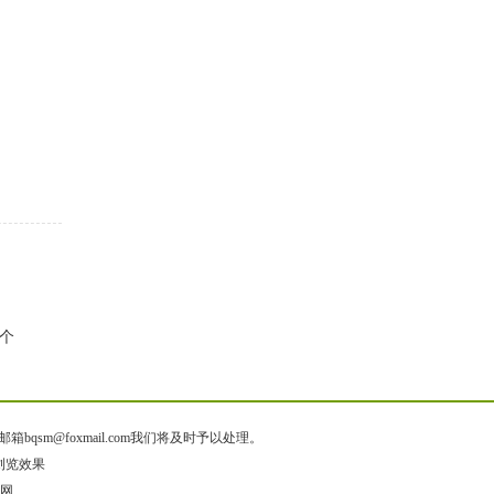
3个
@foxmail.com我们将及时予以处理。
佳浏览效果
源码网