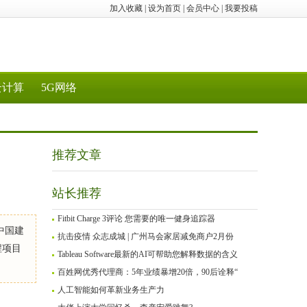
加入收藏
|
设为首页
|
会员中心
|
我要投稿
云计算
5G网络
推荐文章
站长推荐
Fitbit Charge 3评论 您需要的唯一健身追踪器
中国建
抗击疫情 众志成城 | 广州马会家居减免商户2月份
程项目
Tableau Software最新的AI可帮助您解释数据的含义
百姓网优秀代理商：5年业绩暴增20倍，90后诠释“
人工智能如何革新业务生产力