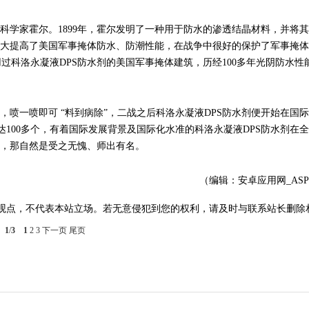
科学家霍尔。1899年，霍尔发明了一种用于防水的渗透结晶材料，并将
大大提高了美国军事掩体防水、防潮性能，在战争中很好的保护了军事掩
过科洛永凝液DPS防水剂的美国军事掩体建筑，历经100多年光阴防水性
，喷一喷即可 “料到病除”，二战之后科洛永凝液DPS防水剂便开始在国
达100多个，有着国际发展背景及国际化水准的科洛永凝液DPS防水剂在
者，那自然是受之无愧、师出有名。
（编辑：安卓应用网_AS
观点，不代表本站立场。若无意侵犯到您的权利，请及时与联系站长删除
1
/
3
1
2
3
下一页
尾页