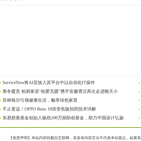
ServiceNow将AI层放入其平台中以自动化IT操作
寒冬暖意 柏厨家居“柏爱无疆”携手安徽霄汉再次走进晓天小
菲林格尔引领健康生活，畅享绿色家居
不止更远！OPPO Reno 10倍变焦版拍照技术详解
东易慈善基金创始人杨劲200万捐助创基金，助力中国设计弘扬
【免责声明】本站内容转载自互联网，其发布内容言论不代表本站观点，如果其链接、