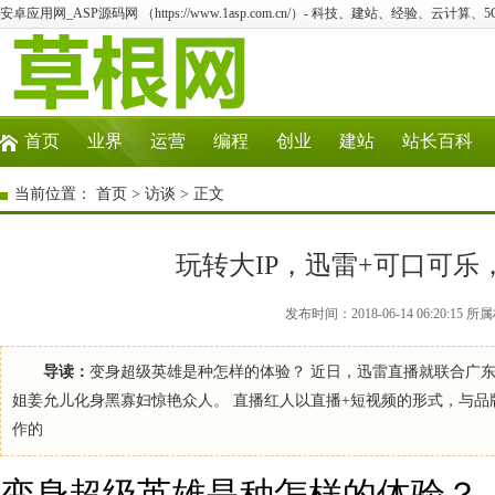
安卓应用网_ASP源码网 （https://www.1asp.com.cn/）- 科技、建站、经验、云计算
首页
业界
运营
编程
创业
建站
站长百科
当前位置：
首页
>
访谈
> 正文
玩转大IP，迅雷+可口可
发布时间：2018-06-14 06:20:1
导读：
变身超级英雄是种怎样的体验？ 近日，迅雷直播就联合广
姐姜允儿化身黑寡妇惊艳众人。 直播红人以直播+短视频的形式，与
作的