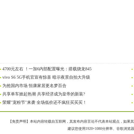
4700元左右 ！一加6内部配置曝光：搭载骁龙845
vivo S6 5G手机官宣有惊喜 暗示夜景自拍大升级
为抢国内市场 恒康家居更名梦百合
共享单车掀起热潮 共享经济成为皇帝的新装?
荣耀"宠粉节"来袭 全场低价还不疯狂买买买！
【免责声明】本站内容转载自互联网，其发布内容言论不代表本站观点，如果其链接、
建议您使用1920×1080分辨率、谷歌浏览器Goo