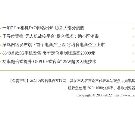
一加7 Pro相机DxO排名出炉 秒杀大部分旗舰
千寻位置推"无人机战疫平台"撮合需求：助小区消毒
菜鸟网络发布旗下首个电商产业园 将培育电商企业上市
8848首款5G手机发售 奢华定价定制版最高29999元
功率翻倍式提升 OPPO正式官宣125W超级闪充技术
【免责声明】本站内容转载自互联网，其发布内容言论不代表本站观点，如果其链接、
建议您使用1920×1080分辨率、谷歌浏览器Goo
Copygight © 2008-2022 https://ww