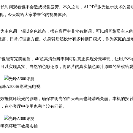
®
长时间观看也不会造成视觉疲劳。不久之前，ALPD
激光显示技术的发
光电视，今天就给大家带来它的视屏体验。
色为主色调，辅以金色线条，摆在客厅中非常有格调，可以瞬间彰显主人
痕迹，日常打理更方便。机身背后还设计有多种接口模式，作为家庭的显
环境下也能有完美画质，4K超高清分辨率则可以真正实现分毫毕现，让用户不
术，可以实现真实、自然的色彩还原，将影片的真实颜色原汁原味的呈献给
光峰A300臻彩激光电视
有效抵抗环境光的影响，确保在明亮的白天画面也能清晰亮丽。本机的投
超大画面，在小客厅中使用也完全没有问题。
明亮环境下效果实拍