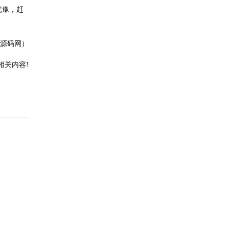
犹豫，赶
P源码网）
相关内容!