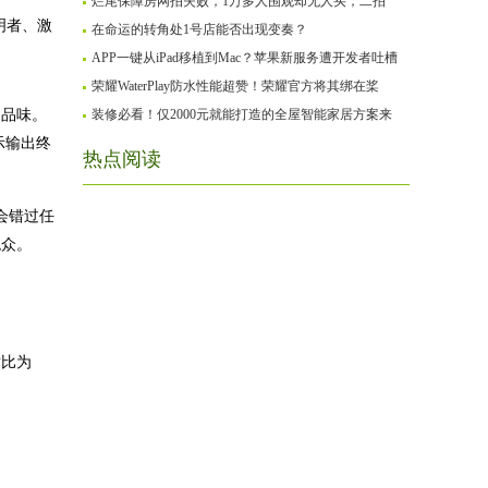
烂尾保障房网拍失败，1万多人围观却无人买，二拍
明者、激
在命运的转角处1号店能否出现变奏？
APP一键从iPad移植到Mac？苹果新服务遭开发者吐槽
荣耀WaterPlay防水性能超赞！荣耀官方将其绑在桨
的品味。
装修必看！仅2000元就能打造的全屋智能家居方案来
示输出终
热点阅读
会错过任
观众。
射比为