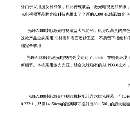
外由于采用漫反射成像，相比传统液晶，激光电视更加护眼，
光电视领军品牌光峰科技也推出了全新的A300 4K臻彩激
光峰A300臻彩激光电视造型大气简约，机身以高贵的黑
这款产品全身采用PC材质和表面喷砂工艺，不易留下指纹和
端完全够用。
光峰A300臻彩激光电视的亮度达到了250nit，在明亮
何细节。本机采用激光光源，结合光峰独有的ALPD3.0技
光峰A300臻彩激光电视随机标配菲涅尔抗光硬幕，可以
0.233:1，只需14~50cm的距离即可投射出80~150吋的