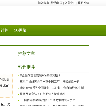
加入收藏
|
设为首页
|
会员中心
|
我要投稿
云计算
5G网络
推荐文章
站长推荐
U盘如何启动安装Win10预览版？
的观影
三星手机或再关闭一家中国工厂，只留最后一家
技术的
华为nova6系列全面开售：105°超广角自拍给5G生活
快塑网刘育弘：17年要切入特殊塑料
618奶粉销售终极战报：平台之争鹿死谁手？
体验。另