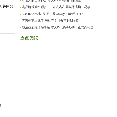
年轻人的自拍神器 华为nova4e颠覆你的感官
相关内容!
淘品牌艰难“出淘”：上市或者布局实体店均非易事
3900mAh电池+双摄 三星Galaxy A10s现身FCC
宜家电商上线了 居然不支持分享到朋友圈
超清画质经得起考验 华为P40系列4月8日正式亮相国
热点阅读
定