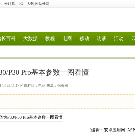
建站、经验、云计算、5G、大数据,站长网!
站长百科
大数据
教程
电商
移动
访谈
活动
30/P30 Pro基本参数一图看懂
4-14 23:11:17 所属栏目：电商 来源：张菁楠
（编辑：安卓应用网_AS