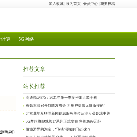
加入收藏
|
设为首页
|
会员中心
|
我要投稿
云计算
5G网络
推荐文章
站长推荐
高通骁龙875：2021年第一季度推出五款手机
蘑菇车联召开战略发布会 为用户提供无缝衔接的“
北京属地互联网新闻信息服务单位从业人员参观中关
5G梦想旗舰魅族17系列正式发布 售价3699元起
做旅游界的淘宝，“飞猪”要如何飞起来？
P源码网）