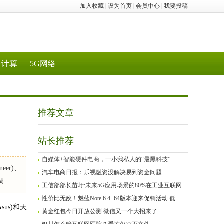
加入收藏
|
设为首页
|
会员中心
|
我要投稿
云计算
5G网络
推荐文章
站长推荐
自媒体+智能硬件电商，一小我私人的“最黑科技”
er)、
汽车电商日报：乐视融资没解决易到资金问题
调
工信部部长苗圩:未来5G应用场景的80%在工业互联网
性价比无敌！魅蓝Note 6 4+64版本迎来促销活动 低
us)和天
黄金红包今日开放公测 微信又一个大招来了