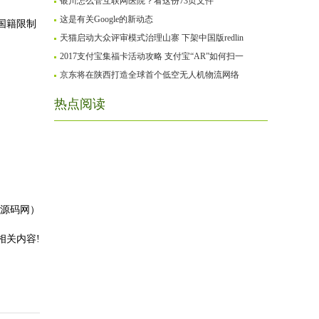
银川怎么管互联网医院？看这份73页文件
这是有关Google的新动态
国籍限制
天猫启动大众评审模式治理山寨 下架中国版redlin
2017支付宝集福卡活动攻略 支付宝“AR”如何扫一
京东将在陕西打造全球首个低空无人机物流网络
热点阅读
P源码网）
相关内容!